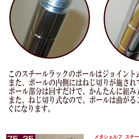
メタシェルフ スチー